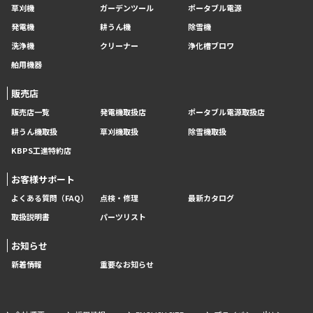
草刈機
ガーデンツール
ポータブル電源
発電機
耕うん機
除雪機
洗浄機
クリーナー
浄化槽ブロワ
舶用機器
販売店
販売店一覧
発電機取扱店
ポータブル電源取扱店
耕うん機取扱
草刈機取扱
除雪機取扱
KBPS工進特約店
お客様サポート
よくある質問（FAQ）
点検・修理
最新カタログ
取扱説明書
パーツリスト
お知らせ
新着情報
重要なお知らせ