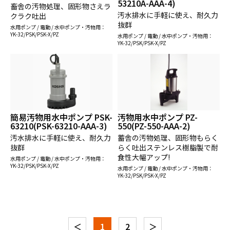
53210A-AAA-4)
畜舎の汚物処理、固形物さえラ
汚水排水に手軽に使え、耐久力
クラク吐出
抜群
水用ポンプ / 電動 / 水中ポンプ・汚物用：
YK-32/PSK/PSK-X/PZ
水用ポンプ / 電動 / 水中ポンプ・汚物用：
YK-32/PSK/PSK-X/PZ
簡易汚物用水中ポンプ PSK-
汚物用水中ポンプ PZ-
63210(PSK-63210-AAA-3)
550(PZ-550-AAA-2)
汚水排水に手軽に使え、耐久力
蓄舎の汚物処理、固形物もらく
抜群
らく吐出ステンレス樹脂製で耐
食性大幅アップ!
水用ポンプ / 電動 / 水中ポンプ・汚物用：
YK-32/PSK/PSK-X/PZ
水用ポンプ / 電動 / 水中ポンプ・汚物用：
YK-32/PSK/PSK-X/PZ
＜
1
2
＞