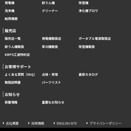
発電機
耕うん機
除雪機
洗浄機
クリーナー
浄化槽ブロワ
舶用機器
販売店
販売店一覧
発電機取扱店
ポータブル電源取扱店
耕うん機取扱
草刈機取扱
除雪機取扱
KBPS工進特約店
お客様サポート
よくある質問（FAQ）
点検・修理
最新カタログ
取扱説明書
パーツリスト
お知らせ
新着情報
重要なお知らせ
会社概要
採用情報
ENGLISH SITE
プライバシーポリシー