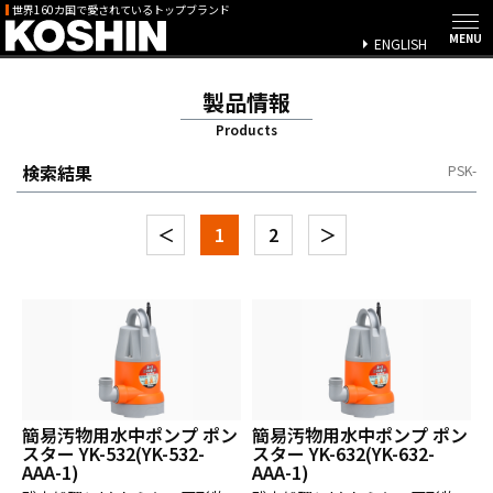
世界160カ国で愛されているトップブランド
ENGLISH
製品情報
Products
検索結果
PSK-
＜
1
2
＞
簡易汚物用水中ポンプ ポン
簡易汚物用水中ポンプ ポン
スター YK-532(YK-532-
スター YK-632(YK-632-
AAA-1)
AAA-1)