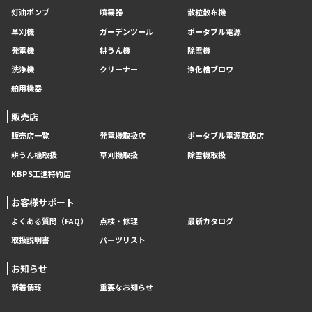
灯油ポンプ
噴霧器
散粒散布機
草刈機
ガーデンツール
ポータブル電源
発電機
耕うん機
除雪機
洗浄機
クリーナー
浄化槽ブロワ
舶用機器
販売店
販売店一覧
発電機取扱店
ポータブル電源取扱店
耕うん機取扱
草刈機取扱
除雪機取扱
KBPS工進特約店
お客様サポート
よくある質問（FAQ）
点検・修理
最新カタログ
取扱説明書
パーツリスト
お知らせ
新着情報
重要なお知らせ