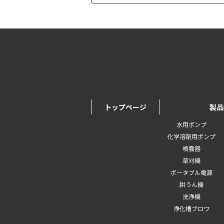
トップページ
製品
水用ポンプ
化学溶剤用ポンプ
噴霧器
草刈機
ポータブル電源
耕うん機
洗浄機
浄化槽ブロワ