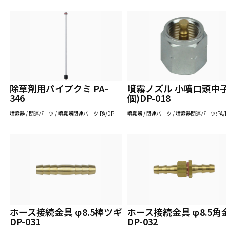
除草剤用パイプクミ PA-
噴霧ノズル 小噴口頭中子
346
個)DP-018
噴霧器 / 関連パーツ / 噴霧器関連パーツ:PA/DP
噴霧器 / 関連パーツ / 噴霧器関連パーツ:PA/
ホース接続金具 φ8.5棒ツギ
ホース接続金具 φ8.5角
DP-031
DP-032