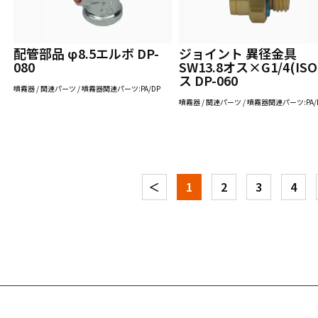
配管部品 φ8.5エルボ DP-
ジョイント 異径金具
080
SW13.8オス×G1/4(IS
ス DP-060
噴霧器 / 関連パーツ / 噴霧器関連パーツ:PA/DP
噴霧器 / 関連パーツ / 噴霧器関連パーツ:PA/
＜
1
2
3
4