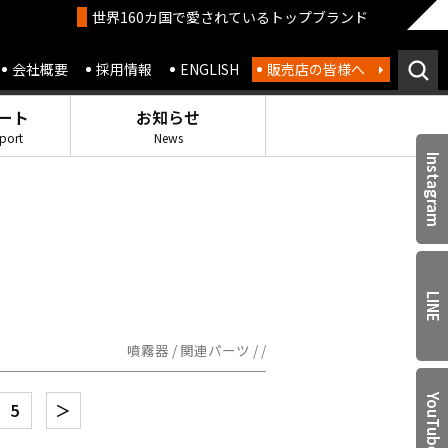
世界160カ国で愛されているトップブランド
会社概要
採用情報
ENGLISH
販売店の皆様へ
ート
お知らせ
port
News
Instagram
LINE
噴霧器 / 関連パーツ / /
YouTube
5
＞