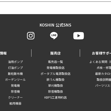
KOSHIN 公式SNS
情報
販売店
お客様サポ
油用ポンプ
販売店一覧
よくある質問（F
灯油ポンプ
発電機取扱店
点検・修
散粒散布機
ポータブル電源取扱店
最新カタロ
ガーデンツール
耕うん機取扱
取扱説明
発電機
草刈機取扱
パーツリス
除雪機
除雪機取扱
クリーナー
KBPS工進特約店
舶用機器