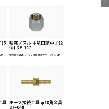
(5
噴霧ノズル 中噴口頭中子(2
個) DP-147
DP
噴霧器 / 関連パーツ / 噴霧器関連パーツ:PA/DP
金具
ホース接続金具 φ10角金具
DP-048