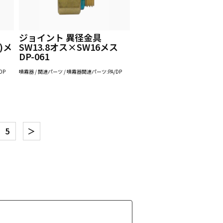
ジョイント 異径金具
O)メ
SW13.8オス×SW16メス
DP-061
DP
噴霧器 / 関連パーツ / 噴霧器関連パーツ:PA/DP
5
＞