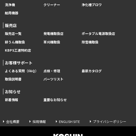
洗浄機
クリーナー
浄化槽ブロワ
舶用機器
販売店
販売店一覧
発電機取扱店
ポータブル電源取扱店
耕うん機取扱
草刈機取扱
除雪機取扱
KBPS工進特約店
お客様サポート
よくある質問（FAQ）
点検・修理
最新カタログ
取扱説明書
パーツリスト
お知らせ
新着情報
重要なお知らせ
会社概要
採用情報
ENGLISH SITE
プライバシーポリシー