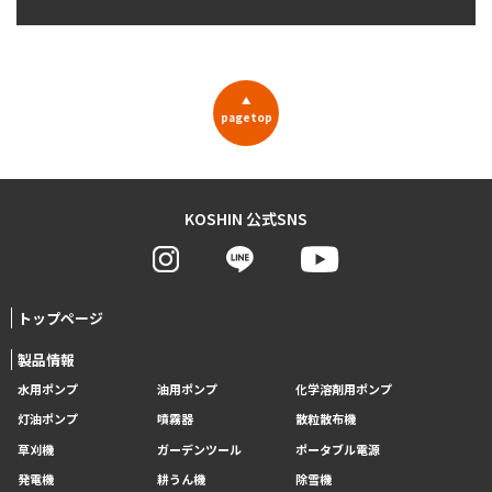
▲
pagetop
KOSHIN 公式SNS
トップページ
製品情報
水用ポンプ
油用ポンプ
化学溶剤用ポンプ
灯油ポンプ
噴霧器
散粒散布機
草刈機
ガーデンツール
ポータブル電源
発電機
耕うん機
除雪機