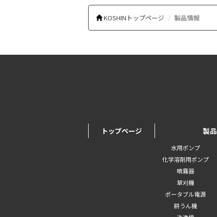
KOSHINトップページ
製品情報
トップページ
製品
水用ポンプ
化学溶剤用ポンプ
噴霧器
草刈機
ポータブル電源
耕うん機