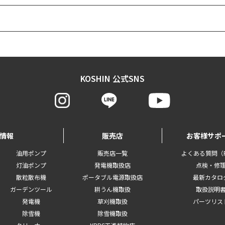
KOSHIN 公式SNS
情報
販売店
お客様サポ
油用ポンプ
販売店一覧
よくある質問（F
灯油ポンプ
発電機取扱店
点検・修
散粒散布機
ポータブル電源取扱店
最新カタロ
ガーデンツール
耕うん機取扱
取扱説明
発電機
草刈機取扱
パーツリス
除雪機
除雪機取扱