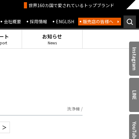
世界160カ国で愛されているトップブランド
会社概要
採用情報
ENGLISH
販売店の皆様へ
ート
お知らせ
port
News
Instagram
LINE
洗浄機 /
YouTube
＞