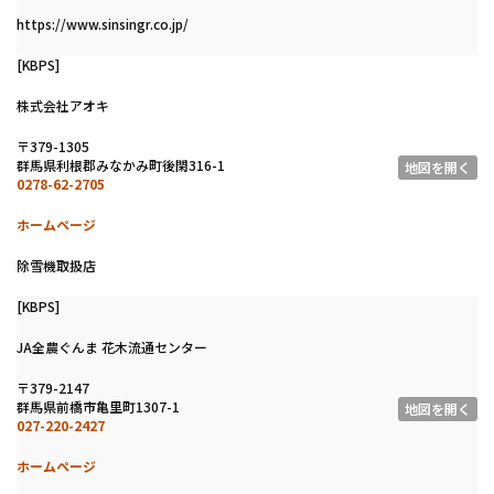
https://www.sinsingr.co.jp/
[KBPS]
株式会社アオキ
〒379-1305
群馬県利根郡みなかみ町後閑316-1
地図を開く
0278-62-2705
ホームページ
除雪機取扱店
[KBPS]
JA全農ぐんま 花木流通センター
〒379-2147
群馬県前橋市亀里町1307-1
地図を開く
027-220-2427
ホームページ