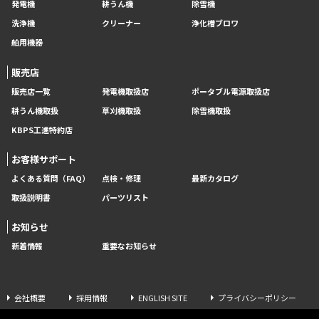
発電機
耕うん機
除雪機
洗浄機
クリーナー
浄化槽ブロワ
舶用機器
販売店
販売店一覧
発電機取扱店
ポータブル電源取扱店
耕うん機取扱
草刈機取扱
除雪機取扱
KBPS工進特約店
お客様サポート
よくある質問（FAQ）
点検・修理
最新カタログ
取扱説明書
パーツリスト
お知らせ
新着情報
重要なお知らせ
会社概要
採用情報
ENGLISH SITE
プライバシーポリシー