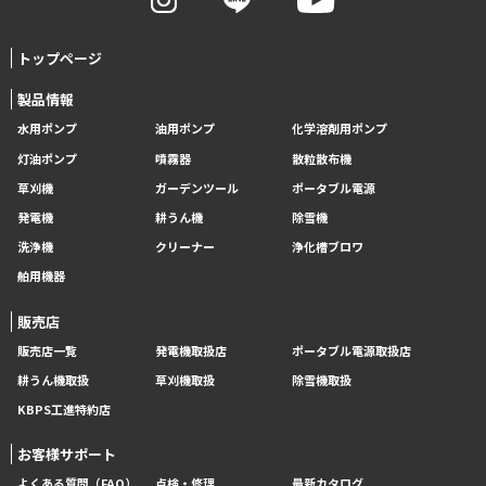
トップページ
製品情報
水用ポンプ
油用ポンプ
化学溶剤用ポンプ
灯油ポンプ
噴霧器
散粒散布機
草刈機
ガーデンツール
ポータブル電源
発電機
耕うん機
除雪機
洗浄機
クリーナー
浄化槽ブロワ
舶用機器
販売店
販売店一覧
発電機取扱店
ポータブル電源取扱店
耕うん機取扱
草刈機取扱
除雪機取扱
KBPS工進特約店
お客様サポート
よくある質問（FAQ）
点検・修理
最新カタログ