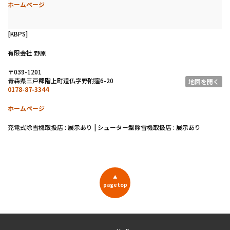
ホームページ
[KBPS]
有限会社 野原
〒039-1201
青森県三戸郡階上町道仏字野附窪6-20
地図を開く
0178-87-3344
ホームページ
充電式除雪機取扱店 : 展示あり | シューター型除雪機取扱店 : 展示あり
▲
pagetop