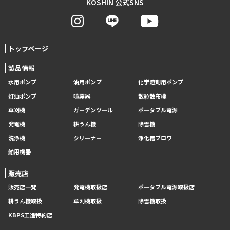
KOSHIN 公式SNS
トップページ
製品情報
水用ポンプ
油用ポンプ
化学溶剤用ポンプ
灯油ポンプ
噴霧器
散粒散布機
草刈機
ガーデンツール
ポータブル電源
発電機
耕うん機
除雪機
洗浄機
クリーナー
浄化槽ブロワ
舶用機器
販売店
販売店一覧
発電機取扱店
ポータブル電源取扱店
耕うん機取扱
草刈機取扱
除雪機取扱
KBPS工進特約店