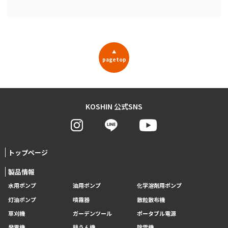
▲
pagetop
KOSHIN 公式SNS
トップページ
製品情報
水用ポンプ
油用ポンプ
化学溶剤用ポンプ
灯油ポンプ
噴霧器
散粒散布機
草刈機
ガーデンツール
ポータブル電源
発電機
耕うん機
除雪機