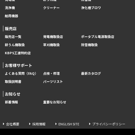
洗浄機
クリーナー
浄化槽ブロワ
舶用機器
販売店
販売店一覧
発電機取扱店
ポータブル電源取扱店
耕うん機取扱
草刈機取扱
除雪機取扱
KBPS工進特約店
お客様サポート
よくある質問（FAQ）
点検・修理
最新カタログ
取扱説明書
パーツリスト
お知らせ
新着情報
重要なお知らせ
会社概要
採用情報
ENGLISH SITE
プライバシーポリシー