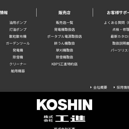
情報
販売店
お客様サポ
油用ポンプ
販売店一覧
よくある質問（F
灯油ポンプ
発電機取扱店
点検・修
散粒散布機
ポータブル電源取扱店
最新カタロ
ガーデンツール
耕うん機取扱
取扱説明
発電機
草刈機取扱
パーツリス
除雪機
除雪機取扱
クリーナー
KBPS工進特約店
舶用機器
会社概要
採用情
株式会社工進