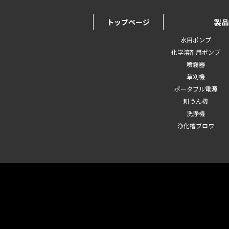
トップページ
製品
水用ポンプ
化学溶剤用ポンプ
噴霧器
草刈機
ポータブル電源
耕うん機
洗浄機
浄化槽ブロワ