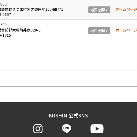
803
薩摩郡さつま町宮之城屋地1054番地1
ホームペー
地図を開く
3-0657
309
曽於郡大崎町井俣320-8
ホームペー
地図を開く
6-1715
KOSHIN 公式SNS