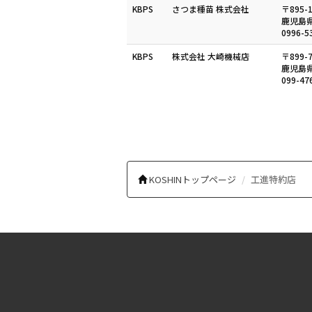
KBPS
さつま種苗 株式会社
〒895-1
鹿児島県
0996-5
KBPS
株式会社 大崎機械店
〒899-7
鹿児島県
099-47
KOSHINトップページ
工進特約店