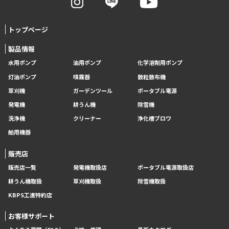
トップページ
製品情報
水用ポンプ
油用ポンプ
化学溶剤用ポンプ
灯油ポンプ
噴霧器
散粒散布機
草刈機
ガーデンツール
ポータブル電源
発電機
耕うん機
除雪機
洗浄機
クリーナー
浄化槽ブロワ
舶用機器
販売店
販売店一覧
発電機取扱店
ポータブル電源取扱店
耕うん機取扱
草刈機取扱
除雪機取扱
KBPS工進特約店
お客様サポート