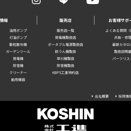
情報
販売店
お客様サポ
油用ポンプ
販売店一覧
よくある質問（F
灯油ポンプ
発電機取扱店
点検・修
散粒散布機
ポータブル電源取扱店
最新カタロ
ガーデンツール
耕うん機取扱
取扱説明
発電機
草刈機取扱
パーツリス
除雪機
除雪機取扱
クリーナー
KBPS工進特約店
舶用機器
会社概要
採用情