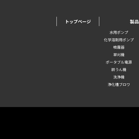
トップページ
製品
水用ポンプ
化学溶剤用ポンプ
噴霧器
草刈機
ポータブル電源
耕うん機
洗浄機
浄化槽ブロワ