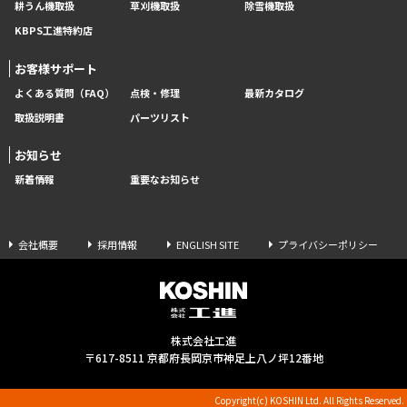
耕うん機取扱
草刈機取扱
除雪機取扱
KBPS工進特約店
お客様サポート
よくある質問（FAQ）
点検・修理
最新カタログ
取扱説明書
パーツリスト
お知らせ
新着情報
重要なお知らせ
会社概要
採用情報
ENGLISH SITE
プライバシーポリシー
株式会社工進
〒617-8511 京都府長岡京市神足上八ノ坪12番地
Copyright(c) KOSHIN Ltd. All Rights Reserved.