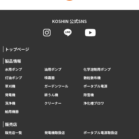
KOSHIN 公式SNS
トップページ
製品情報
水用ポンプ
油用ポンプ
化学溶剤用ポンプ
灯油ポンプ
噴霧器
散粒散布機
草刈機
ガーデンツール
ポータブル電源
発電機
耕うん機
除雪機
洗浄機
クリーナー
浄化槽ブロワ
舶用機器
販売店
販売店一覧
発電機取扱店
ポータブル電源取扱店