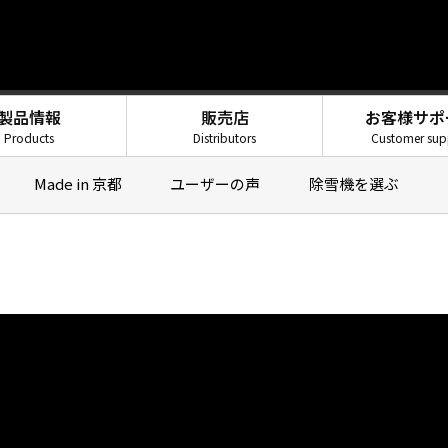
製品情報
販売店
お客様サポ
Products
Distributors
Customer sup
Made in 京都
ユーザーの声
除雪機を選ぶ
飛ばせ雪、作
工進のこだわりがつ