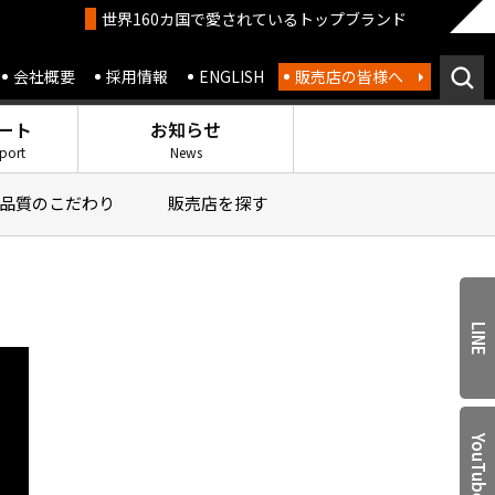
世界160カ国で愛されているトップブランド
会社概要
採用情報
ENGLISH
販売店の皆様へ
ート
お知らせ
port
News
品質のこだわり
販売店を探す
LINE
れ道
YouTube
まった
除雪機シリーズ