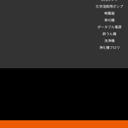
化学溶剤用ポンプ
噴霧器
草刈機
ポータブル電源
耕うん機
洗浄機
浄化槽ブロワ