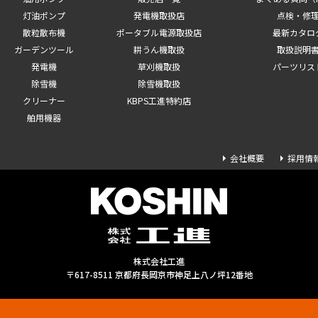
灯油ポンプ
発電機取扱店
点検・修
散粒散布機
ポータブル電源取扱店
最新カタロ
ガーデンツール
耕うん機取扱
取扱説明
発電機
草刈機取扱
パーツリス
除雪機
除雪機取扱
クリーナー
KBPS工進特約店
舶用機器
会社概要
採用情
株式会社工進
〒617-8511 京都府長岡京市神足上八ノ坪12番地