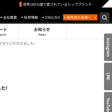
世界160カ国で愛されているトップブランド
会社概要
採用情報
ENGLISH
販売店の皆様へ
ート
お知らせ
port
News
Instagram
させていただきました!
LINE
た!
YouTube