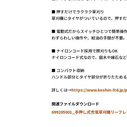
■ 押すだけでラクラク草刈り
草刈機にタイヤがついているので、押すだ
■ 電動式だからスイッチひとつで簡単操
わずらわしい操作や、給油の手間が不要。
■ ナイロンコード採用で際刈りもOK
ナイロンコード式なので、庭木や縁石など
■ コンパクト収納
ハンドル部分とタイヤ部分が折りたためる
詳しくは→
https://www.koshin-ltd.jp/
関連ファイルダウンロード
699205001_手押し式充電草刈機リーフレット_