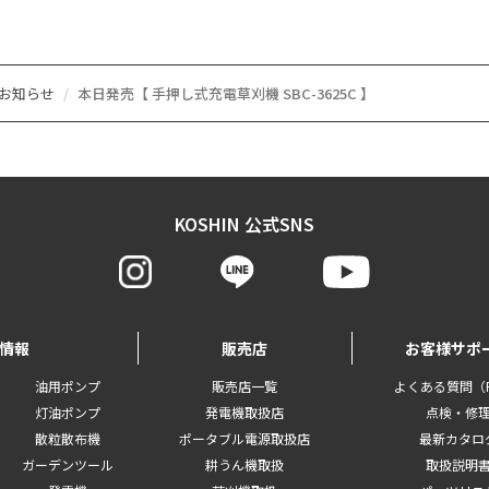
のお知らせ
本日発売【 手押し式充電草刈機 SBC-3625C 】
KOSHIN 公式SNS
情報
販売店
お客様サポ
油用ポンプ
販売店一覧
よくある質問（F
灯油ポンプ
発電機取扱店
点検・修
散粒散布機
ポータブル電源取扱店
最新カタロ
ガーデンツール
耕うん機取扱
取扱説明