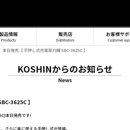
製品情報
販売店
お客様サポ
Products
Distributors
Customer sup
本日発売【 手押し式充電草刈機 SBC-3625C 】
KOSHINからのお知らせ
News
C-3625C 】
5C)本日発売です!
】に、さらに楽に使える手押し式が登場。