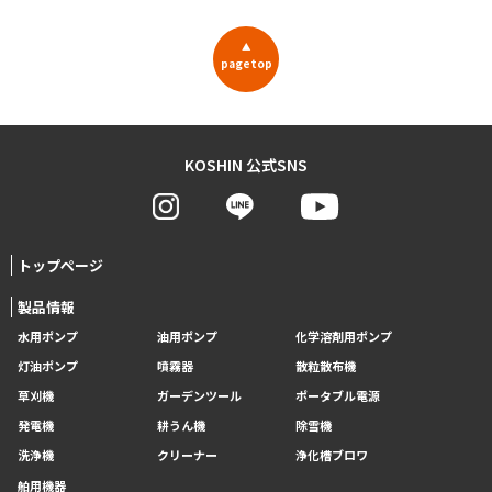
▲
pagetop
KOSHIN 公式SNS
トップページ
製品情報
水用ポンプ
油用ポンプ
化学溶剤用ポンプ
灯油ポンプ
噴霧器
散粒散布機
草刈機
ガーデンツール
ポータブル電源
発電機
耕うん機
除雪機
洗浄機
クリーナー
浄化槽ブロワ
舶用機器