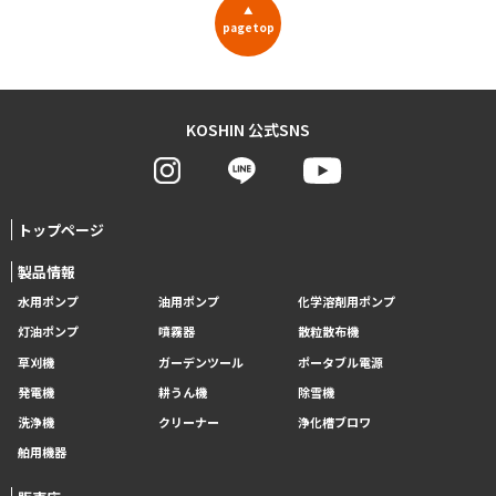
▲
pagetop
KOSHIN 公式SNS
トップページ
製品情報
水用ポンプ
油用ポンプ
化学溶剤用ポンプ
灯油ポンプ
噴霧器
散粒散布機
草刈機
ガーデンツール
ポータブル電源
発電機
耕うん機
除雪機
洗浄機
クリーナー
浄化槽ブロワ
舶用機器