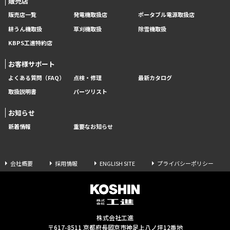
販売店
販売店一覧
発電機取扱店
ポータブル電源取扱店
耕うん機取扱
草刈機取扱
除雪機取扱
KBPS工進特約店
お客様サポート
よくある質問（FAQ）
点検・修理
最新カタログ
取扱説明書
パーツリスト
お知らせ
新着情報
重要なお知らせ
会社概要
採用情報
ENGLISH SITE
プライバシーポリシー
株式会社工進
〒617-8511 京都府長岡京市神足上八ノ坪12番地