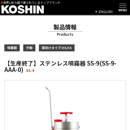
世界160カ国で愛されているトップブランド
ENGLISH
製品情報
Products
噴霧器
手動
肩掛けタイプ:HS/SS
【生産終了】ステンレス噴霧器 SS-9(SS-9-
AAA-0)
SS-9