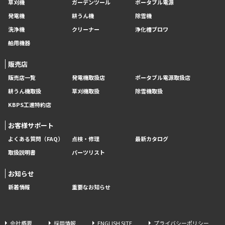
草刈機
ガーデンツール
ポータブル電源
発電機
耕うん機
除雪機
洗浄機
クリーナー
浄化槽ブロワ
舶用機器
販売店
販売店一覧
発電機取扱店
ポータブル電源取扱店
耕うん機取扱
草刈機取扱
除雪機取扱
KBPS工進特約店
お客様サポート
よくある質問（FAQ）
点検・修理
最新カタログ
取扱説明書
パーツリスト
お知らせ
新着情報
重要なお知らせ
会社概要
採用情報
ENGLISH SITE
プライバシーポリシー