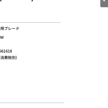
属用ブレード
0W
561618
-（消費税別）