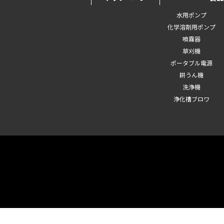
水用ポンプ
化学溶剤用ポンプ
噴霧器
草刈機
ポータブル電源
耕うん機
洗浄機
浄化槽ブロワ