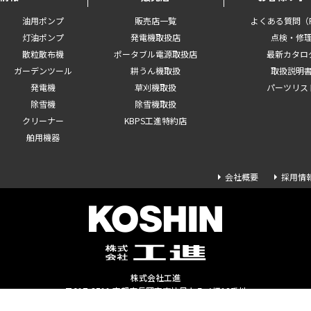
油用ポンプ
販売店一覧
よくある質問（F
灯油ポンプ
発電機取扱店
点検・修
散粒散布機
ポータブル電源取扱店
最新カタロ
ガーデンツール
耕うん機取扱
取扱説明
発電機
草刈機取扱
パーツリス
除雪機
除雪機取扱
クリーナー
KBPS工進特約店
舶用機器
会社概要
採用情
株式会社工進
〒617-8511 京都府長岡京市神足上八ノ坪12番地