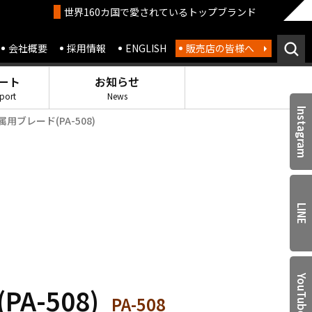
世界160カ国で愛されているトップブランド
会社概要
採用情報
ENGLISH
販売店の皆様へ
ート
お知らせ
port
News
Instagram
金属用ブレード(PA-508)
LINE
YouTube
A-508)
PA-508