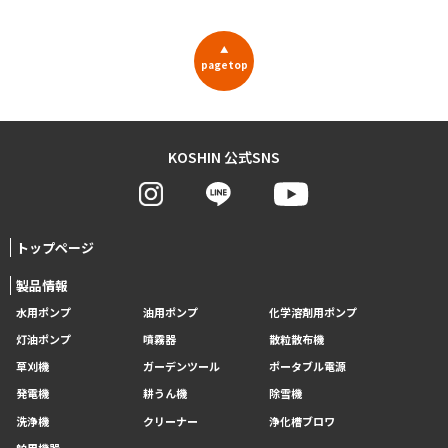
▲
pagetop
KOSHIN 公式SNS
トップページ
製品情報
水用ポンプ
油用ポンプ
化学溶剤用ポンプ
灯油ポンプ
噴霧器
散粒散布機
草刈機
ガーデンツール
ポータブル電源
発電機
耕うん機
除雪機
洗浄機
クリーナー
浄化槽ブロワ
舶用機器