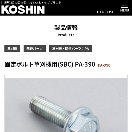
世界160カ国で愛されているトップブランド
ENGLISH
製品情報
Products
草刈機
関連パーツ
草刈機・関連パーツ：PA
固定ボルト草刈機用(SBC) PA-390
PA-390