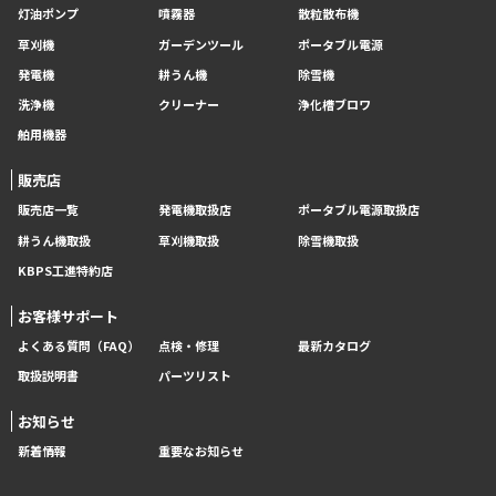
灯油ポンプ
噴霧器
散粒散布機
草刈機
ガーデンツール
ポータブル電源
発電機
耕うん機
除雪機
洗浄機
クリーナー
浄化槽ブロワ
舶用機器
販売店
販売店一覧
発電機取扱店
ポータブル電源取扱店
耕うん機取扱
草刈機取扱
除雪機取扱
KBPS工進特約店
お客様サポート
よくある質問（FAQ）
点検・修理
最新カタログ
取扱説明書
パーツリスト
お知らせ
新着情報
重要なお知らせ