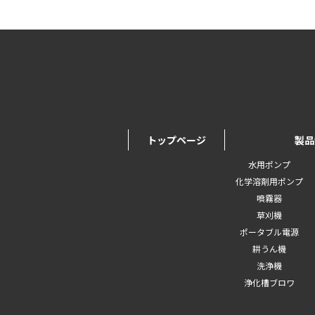
トップページ
製品
水用ポンプ
化学溶剤用ポンプ
噴霧器
草刈機
ポータブル電源
耕うん機
洗浄機
浄化槽ブロワ