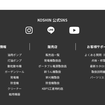
KOSHIN 公式SNS
情報
販売店
お客様サポ
油用ポンプ
販売店一覧
よくある質問（F
灯油ポンプ
発電機取扱店
点検・修
散粒散布機
ポータブル電源取扱店
最新カタロ
ガーデンツール
耕うん機取扱
取扱説明
発電機
草刈機取扱
パーツリス
除雪機
除雪機取扱
クリーナー
KBPS工進特約店
舶用機器