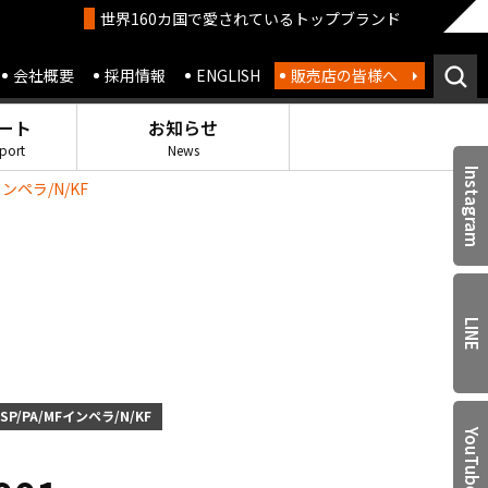
世界160カ国で愛されているトップブランド
会社概要
採用情報
ENGLISH
販売店の皆様へ
ート
お知らせ
port
News
Instagram
ンペラ/N/KF
LINE
/PA/MFインペラ/N/KF
YouTube