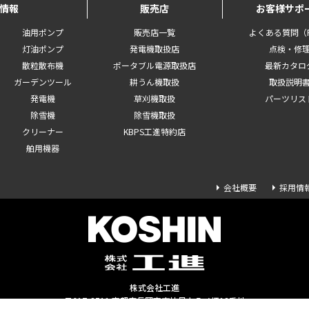
情報
販売店
お客様サポ
油用ポンプ
販売店一覧
よくある質問（F
灯油ポンプ
発電機取扱店
点検・修
散粒散布機
ポータブル電源取扱店
最新カタロ
ガーデンツール
耕うん機取扱
取扱説明
発電機
草刈機取扱
パーツリス
除雪機
除雪機取扱
クリーナー
KBPS工進特約店
舶用機器
会社概要
採用情
株式会社工進
〒617-8511 京都府長岡京市神足上八ノ坪12番地