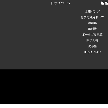
トップページ
製品
水用ポンプ
化学溶剤用ポンプ
噴霧器
草刈機
ポータブル電源
耕うん機
洗浄機
浄化槽ブロワ