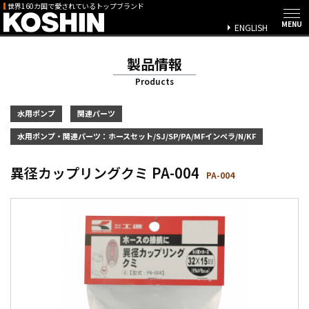
世界160カ国で愛されているトップブランド
ENGLISH
製品情報
Products
水用ポンプ
関連パーツ
水用ポンプ・関連パーツ：ホースセット/SJ/SP/PA/MFインペラ/N/KF
異径カップリングクミ PA-004
PA-004