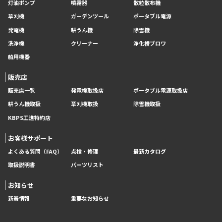
灯油ポンプ
噴霧器
散粒散布機
草刈機
ガーデンツール
ポータブル電源
発電機
耕うん機
除雪機
洗浄機
クリーナー
浄化槽ブロワ
舶用機器
販売店
販売店一覧
発電機取扱店
ポータブル電源取扱店
耕うん機取扱
草刈機取扱
除雪機取扱
KBPS工進特約店
お客様サポート
よくある質問（FAQ）
点検・修理
最新カタログ
取扱説明書
パーツリスト
お知らせ
新着情報
重要なお知らせ