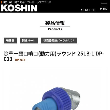
世界160カ国で愛されているトップブランド
ENGLISH
製品情報
Products
噴霧器
関連パーツ
噴霧器関連パーツ:PA/DP
除草一頭口噴口(動力用)ラウンド 25LB-1 DP-
013
DP-013