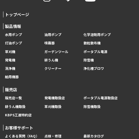
トップページ
製品情報
水用ポンプ
油用ポンプ
化学溶剤用ポンプ
灯油ポンプ
噴霧器
散粒散布機
草刈機
ガーデンツール
ポータブル電源
発電機
耕うん機
除雪機
洗浄機
クリーナー
浄化槽ブロワ
舶用機器
販売店
販売店一覧
発電機取扱店
ポータブル電源取扱店
耕うん機取扱
草刈機取扱
除雪機取扱
KBPS工進特約店
お客様サポート
よくある質問（FAQ）
点検・修理
最新カタログ