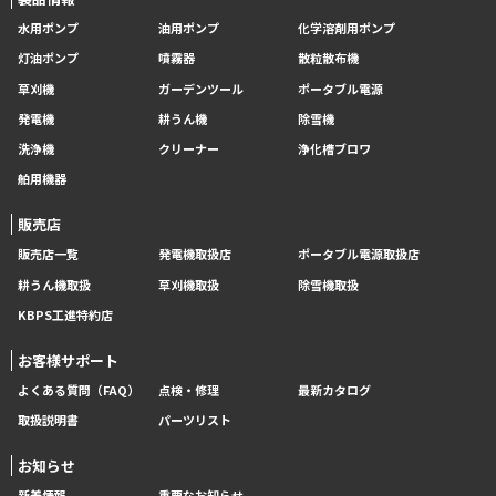
水用ポンプ
油用ポンプ
化学溶剤用ポンプ
灯油ポンプ
噴霧器
散粒散布機
草刈機
ガーデンツール
ポータブル電源
発電機
耕うん機
除雪機
洗浄機
クリーナー
浄化槽ブロワ
舶用機器
販売店
販売店一覧
発電機取扱店
ポータブル電源取扱店
耕うん機取扱
草刈機取扱
除雪機取扱
KBPS工進特約店
お客様サポート
よくある質問（FAQ）
点検・修理
最新カタログ
取扱説明書
パーツリスト
お知らせ
新着情報
重要なお知らせ