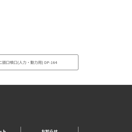
口噴口(人力・動力用) DP-164
ート
お知らせ