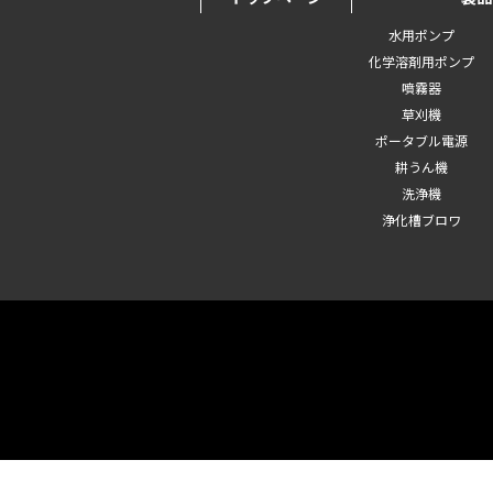
水用ポンプ
化学溶剤用ポンプ
噴霧器
草刈機
ポータブル電源
耕うん機
洗浄機
浄化槽ブロワ