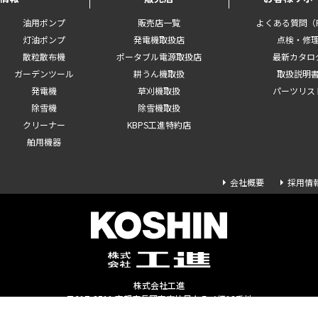
油用ポンプ
販売店一覧
よくある質問（F
灯油ポンプ
発電機取扱店
点検・修
散粒散布機
ポータブル電源取扱店
最新カタロ
ガーデンツール
耕うん機取扱
取扱説明
発電機
草刈機取扱
パーツリス
除雪機
除雪機取扱
クリーナー
KBPS工進特約店
舶用機器
会社概要
採用情
株式会社工進
〒617-8511 京都府長岡京市神足上八ノ坪12番地