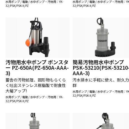
水用ポンプ / 電動 / 水中ポンプ・汚物用：YK-
水用ポンプ / 電動 / 水中ポンプ・汚物用：YK
32/PSK/PSK-X/PZ
32/PSK/PSK-X/PZ
汚物用水中ポンプ ポンスタ
簡易汚物用水中ポンプ
ー PZ-650A(PZ-650A-AAA-
PSK-53210(PSK-53210
3)
AAA-3)
蓄舎の汚物処理、固形物もらくら
汚水排水に手軽に使え、耐久
く吐出ステンレス樹脂製で耐食性
群
大幅アップ!
水用ポンプ / 電動 / 水中ポンプ・汚物用：YK
32/PSK/PSK-X/PZ
水用ポンプ / 電動 / 水中ポンプ・汚物用：YK-
32/PSK/PSK-X/PZ