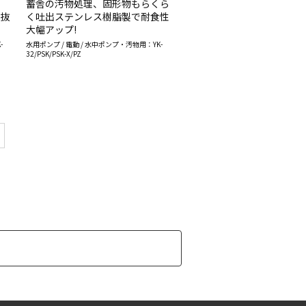
蓄舎の汚物処理、固形物もらくら
力抜
く吐出ステンレス樹脂製で耐食性
大幅アップ!
-
水用ポンプ / 電動 / 水中ポンプ・汚物用：YK-
32/PSK/PSK-X/PZ