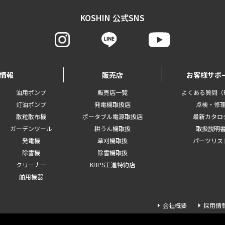
KOSHIN 公式SNS
情報
販売店
お客様サポ
油用ポンプ
販売店一覧
よくある質問（F
灯油ポンプ
発電機取扱店
点検・修
散粒散布機
ポータブル電源取扱店
最新カタロ
ガーデンツール
耕うん機取扱
取扱説明
発電機
草刈機取扱
パーツリス
除雪機
除雪機取扱
クリーナー
KBPS工進特約店
舶用機器
会社概要
採用情