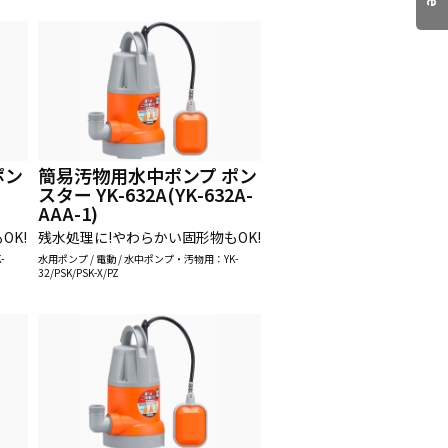
ポン
簡易汚物用水中ポンプ ポン
スター YK-632A(YK-632A-
AAA-1)
OK!
残水処理に!やわらかい固形物もOK!
-
水用ポンプ / 電動 / 水中ポンプ・汚物用：YK-
32/PSK/PSK-X/PZ