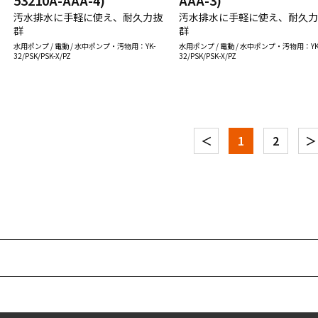
53210A-AAA-4)
AAA-3)
汚水排水に手軽に使え、耐久力抜
汚水排水に手軽に使え、耐久
群
群
水用ポンプ / 電動 / 水中ポンプ・汚物用：YK-
水用ポンプ / 電動 / 水中ポンプ・汚物用：YK
32/PSK/PSK-X/PZ
32/PSK/PSK-X/PZ
＜
1
2
＞