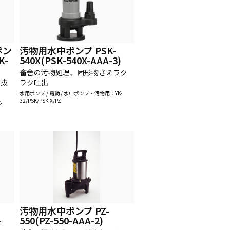
ポン
汚物用水中ポンプ PSK-
K-
540X(PSK-540X-AAA-3)
畜舎の汚物処理、固形物さえラク
力抜
ラク吐出
水用ポンプ / 電動 / 水中ポンプ・汚物用：YK-
32/PSK/PSK-X/PZ
-
汚物用水中ポンプ PZ-
-
550(PZ-550-AAA-2)