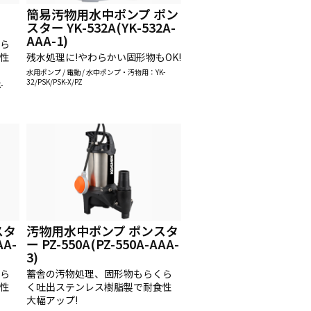
簡易汚物用水中ポンプ ポン
スター YK-532A(YK-532A-
AAA-1)
くら
食性
残水処理に!やわらかい固形物もOK!
水用ポンプ / 電動 / 水中ポンプ・汚物用：YK-
32/PSK/PSK-X/PZ
-
スタ
汚物用水中ポンプ ポンスタ
AA-
ー PZ-550A(PZ-550A-AAA-
3)
くら
蓄舎の汚物処理、固形物もらくら
食性
く吐出ステンレス樹脂製で耐食性
大幅アップ!