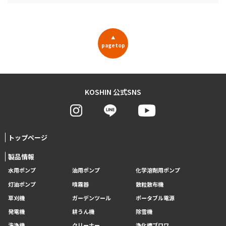
▲
pagetop
KOSHIN 公式SNS
トップページ
製品情報
水用ポンプ
油用ポンプ
化学溶剤用ポンプ
灯油ポンプ
噴霧器
散粒散布機
草刈機
ガーデンツール
ポータブル電源
発電機
耕うん機
除雪機
洗浄機
クリーナー
浄化槽ブロワ