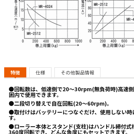
特徴
仕様
その他製品情報
●回転数は、低速側で20～30rpm(無負荷時)高速側で
囲内で使用できます。
●二段切り替えで自在回転(20～60rpm)。
●取付けはバッテリーにつなぐだけ、使用しない時
す。
●ローラー本体とスタンド(支柱)はハンドル締付式
360度回転でき、どんな角度にもセットできます。