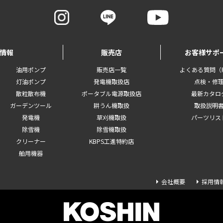
情報
販売店
お客様サポ
油用ポンプ
販売店一覧
よくある質問（F
灯油ポンプ
発電機取扱店
点検・修
散粒散布機
ポータブル電源取扱店
最新カタロ
ガーデンツール
耕うん機取扱
取扱説明
発電機
草刈機取扱
パーツリス
除雪機
除雪機取扱
クリーナー
KBPS工進特約店
舶用機器
会社概要
採用情