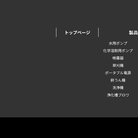
トップページ
製品
水用ポンプ
化学溶剤用ポンプ
噴霧器
草刈機
ポータブル電源
耕うん機
洗浄機
浄化槽ブロワ