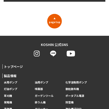
▲
pagetop
KOSHIN 公式SNS
トップページ
製品情報
水用ポンプ
油用ポンプ
化学溶剤用ポンプ
灯油ポンプ
噴霧器
散粒散布機
草刈機
ガーデンツール
ポータブル電源
発電機
耕うん機
除雪機
洗浄機
クリーナー
浄化槽ブロワ