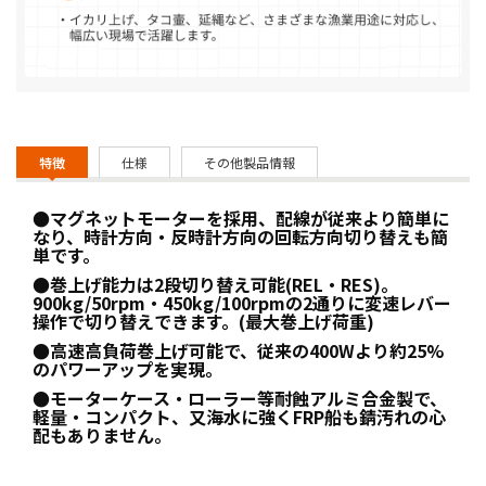
特徴
仕様
その他製品情報
●マグネットモーターを採用、配線が従来より簡単に
なり、時計方向・反時計方向の回転方向切り替えも簡
単です。
●巻上げ能力は2段切り替え可能(REL・RES)。
900kg/50rpm・450kg/100rpmの2通りに変速レバー
操作で切り替えできます。(最大巻上げ荷重)
●高速高負荷巻上げ可能で、従来の400Wより約25%
のパワーアップを実現。
●モーターケース・ローラー等耐蝕アルミ合金製で、
軽量・コンパクト、又海水に強くFRP船も錆汚れの心
配もありません。