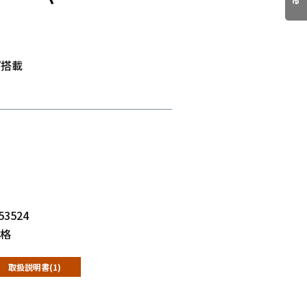
プ搭載
53524
格
取扱説明書(1)