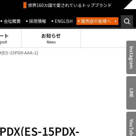
世界160カ国で愛されているトップブランド
会社概要
採用情報
ENGLISH
販売店の皆様へ
ート
お知らせ
port
News
Instagram
S-15PDX-AAA-1)
LINE
YouTube
X(ES-15PDX-