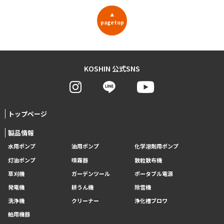
▲
pagetop
KOSHIN 公式SNS
トップページ
製品情報
水用ポンプ
油用ポンプ
化学溶剤用ポンプ
灯油ポンプ
噴霧器
散粒散布機
草刈機
ガーデンツール
ポータブル電源
発電機
耕うん機
除雪機
洗浄機
クリーナー
浄化槽ブロワ
舶用機器