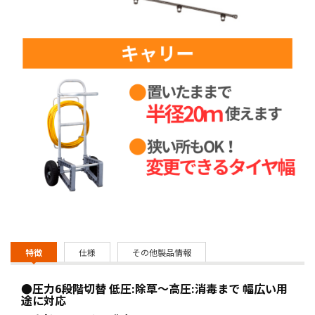
特徴
仕様
その他製品情報
●圧力6段階切替 低圧:除草～高圧:消毒まで 幅広い用
途に対応