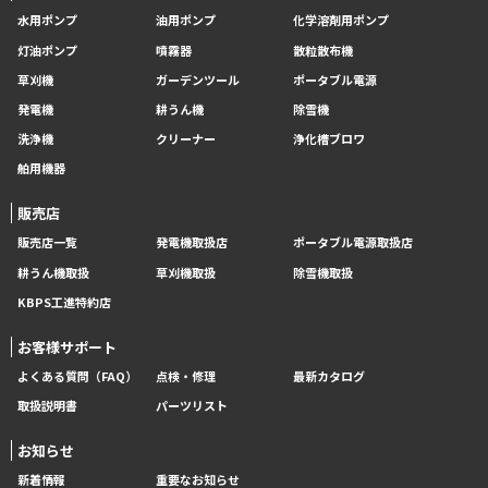
水用ポンプ
油用ポンプ
化学溶剤用ポンプ
灯油ポンプ
噴霧器
散粒散布機
草刈機
ガーデンツール
ポータブル電源
発電機
耕うん機
除雪機
洗浄機
クリーナー
浄化槽ブロワ
舶用機器
販売店
販売店一覧
発電機取扱店
ポータブル電源取扱店
耕うん機取扱
草刈機取扱
除雪機取扱
KBPS工進特約店
お客様サポート
よくある質問（FAQ）
点検・修理
最新カタログ
取扱説明書
パーツリスト
お知らせ
新着情報
重要なお知らせ