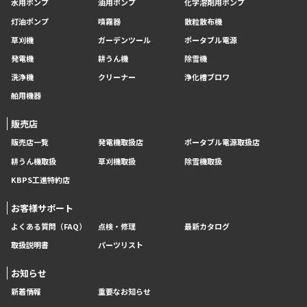
水用ポンプ
油用ポンプ
化学溶剤用ポンプ
灯油ポンプ
噴霧器
散粒散布機
草刈機
ガーデンツール
ポータブル電源
発電機
耕うん機
除雪機
洗浄機
クリーナー
浄化槽ブロワ
舶用機器
販売店
販売店一覧
発電機取扱店
ポータブル電源取扱店
耕うん機取扱
草刈機取扱
除雪機取扱
KBPS工進特約店
お客様サポート
よくある質問（FAQ）
点検・修理
最新カタログ
取扱説明書
パーツリスト
お知らせ
新着情報
重要なお知らせ