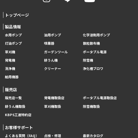
トップページ
製品情報
水用ポンプ
油用ポンプ
化学溶剤用ポンプ
灯油ポンプ
噴霧器
散粒散布機
草刈機
ガーデンツール
ポータブル電源
発電機
耕うん機
除雪機
洗浄機
クリーナー
浄化槽ブロワ
舶用機器
販売店
販売店一覧
発電機取扱店
ポータブル電源取扱店
耕うん機取扱
草刈機取扱
除雪機取扱
KBPS工進特約店
お客様サポート
よくある質問（FAQ）
点検・修理
最新カタログ