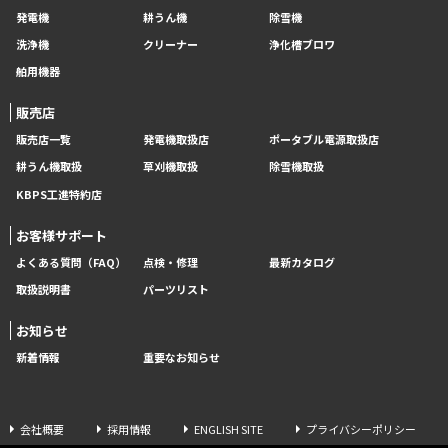
発電機
耕うん機
除雪機
洗浄機
クリーナー
浄化槽ブロワ
舶用機器
販売店
販売店一覧
発電機取扱店
ポータブル電源取扱店
耕うん機取扱
草刈機取扱
除雪機取扱
KBPS工進特約店
お客様サポート
よくある質問（FAQ）
点検・修理
最新カタログ
取扱説明書
パーツリスト
お知らせ
新着情報
重要なお知らせ
会社概要
採用情報
ENGLISH SITE
プライバシーポリシー