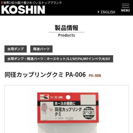
世界160カ国で愛されているトップブランド
ENGLISH
製品情報
Products
水用ポンプ
関連パーツ
水用ポンプ・関連パーツ：ホースセット/SJ/SP/PA/MFインペラ/N/KF
同径カップリングクミ PA-006
PA-006