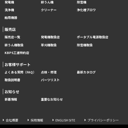
発電機
耕うん機
除雪機
洗浄機
クリーナー
浄化槽ブロワ
舶用機器
販売店
販売店一覧
発電機取扱店
ポータブル電源取扱店
耕うん機取扱
草刈機取扱
除雪機取扱
KBPS工進特約店
お客様サポート
よくある質問（FAQ）
点検・修理
最新カタログ
取扱説明書
パーツリスト
お知らせ
新着情報
重要なお知らせ
会社概要
採用情報
ENGLISH SITE
プライバシーポリシー