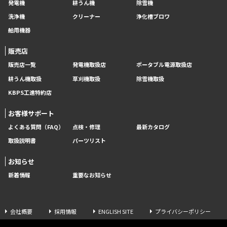
発電機
耕うん機
除雪機
洗浄機
クリーナー
浄化槽ブロワ
舶用機器
販売店
販売店一覧
発電機取扱店
ポータブル電源取扱店
耕うん機取扱
草刈機取扱
除雪機取扱
KBPS工進特約店
お客様サポート
よくある質問（FAQ）
点検・修理
最新カタログ
取扱説明書
パーツリスト
お知らせ
新着情報
重要なお知らせ
会社概要
採用情報
ENGLISH SITE
プライバシーポリシー