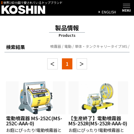
世界160カ国で愛されているトップブランド
ENGLISH
製品情報
Products
検索結果
噴霧器 / 電動 / 単体・タンクキャリータイプ:MS /
＜
1
＞
電動噴霧器 MS-252C(MS-
【生産終了】電動噴霧器
252C-AAA-0)
MS-252R(MS-252R-AAA-0)
お庭にぴったり!電動噴霧器と
お庭にぴったり!電動噴霧器と