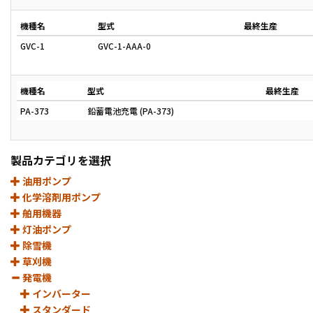
機種名
型式
最終生産
GVC-1
GVC-1-AAA-0
機種名
型式
最終生産
PA-373
鉛蓄電池充電 (PA-373)
製品カテゴリを選択
油用ポンプ
化学溶剤用ポンプ
舶用機器
灯油ポンプ
除雪機
草刈機
発電機
インバーター
スタンダード