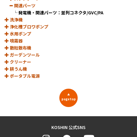
関連パーツ
└
発電機・関連パーツ：並列コネクタ/GVC/PA
洗浄機
浄化槽ブロワポンプ
水用ポンプ
噴霧器
散粒散布機
ガーデンツール
クリーナー
耕うん機
ポータブル電源
▲
pagetop
KOSHIN 公式SNS