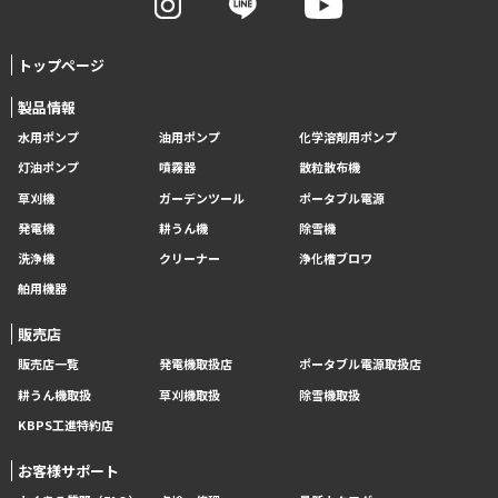
トップページ
製品情報
水用ポンプ
油用ポンプ
化学溶剤用ポンプ
灯油ポンプ
噴霧器
散粒散布機
草刈機
ガーデンツール
ポータブル電源
発電機
耕うん機
除雪機
洗浄機
クリーナー
浄化槽ブロワ
舶用機器
販売店
販売店一覧
発電機取扱店
ポータブル電源取扱店
耕うん機取扱
草刈機取扱
除雪機取扱
KBPS工進特約店
お客様サポート