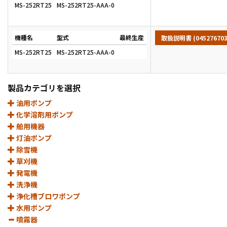
MS-252RT25
MS-252RT25-AAA-0
機種名
型式
最終生産
取扱説明書 (045276703
MS-252RT25
MS-252RT25-AAA-0
製品カテゴリを選択
油用ポンプ
化学溶剤用ポンプ
舶用機器
灯油ポンプ
除雪機
草刈機
発電機
洗浄機
浄化槽ブロワポンプ
水用ポンプ
噴霧器