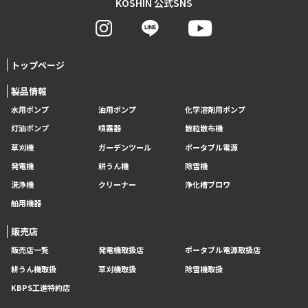
KOSHIN 公式SNS
トップページ
製品情報
水用ポンプ
油用ポンプ
化学溶剤用ポンプ
灯油ポンプ
噴霧器
散粒散布機
草刈機
ガーデンツール
ポータブル電源
発電機
耕うん機
除雪機
洗浄機
クリーナー
浄化槽ブロワ
舶用機器
販売店
販売店一覧
発電機取扱店
ポータブル電源取扱店
耕うん機取扱
草刈機取扱
除雪機取扱
KBPS工進特約店