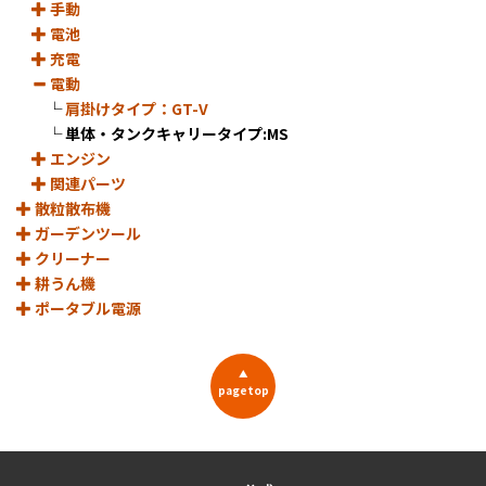
手動
電池
充電
電動
└
肩掛けタイプ：GT-V
└
単体・タンクキャリータイプ:MS
エンジン
関連パーツ
散粒散布機
ガーデンツール
クリーナー
耕うん機
ポータブル電源
▲
pagetop