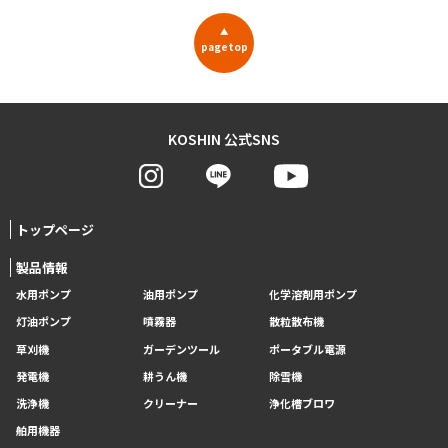
▲
pagetop
KOSHIN 公式SNS
トップページ
製品情報
水用ポンプ
油用ポンプ
化学溶剤用ポンプ
灯油ポンプ
噴霧器
散粒散布機
草刈機
ガーデンツール
ポータブル電源
発電機
耕うん機
除雪機
洗浄機
クリーナー
浄化槽ブロワ
舶用機器