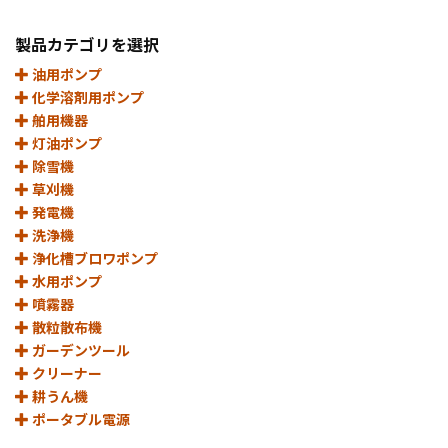
製品カテゴリを選択
油用ポンプ
化学溶剤用ポンプ
舶用機器
灯油ポンプ
除雪機
草刈機
発電機
洗浄機
浄化槽ブロワポンプ
水用ポンプ
噴霧器
散粒散布機
ガーデンツール
クリーナー
耕うん機
ポータブル電源