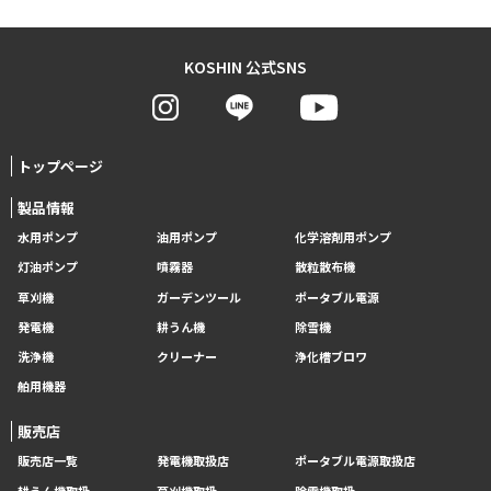
KOSHIN 公式SNS
トップページ
製品情報
水用ポンプ
油用ポンプ
化学溶剤用ポンプ
灯油ポンプ
噴霧器
散粒散布機
草刈機
ガーデンツール
ポータブル電源
発電機
耕うん機
除雪機
洗浄機
クリーナー
浄化槽ブロワ
舶用機器
販売店
販売店一覧
発電機取扱店
ポータブル電源取扱店
耕うん機取扱
草刈機取扱
除雪機取扱