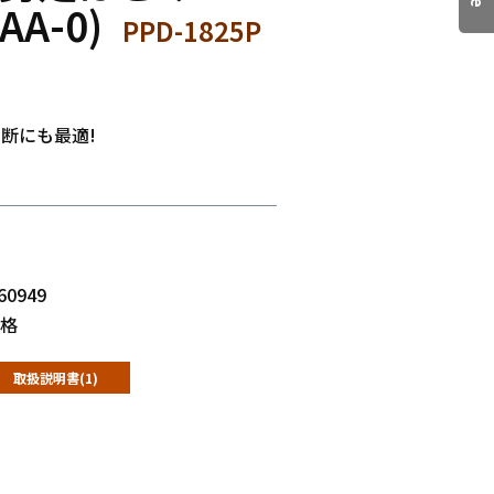
AA-0)
PPD-1825P
断にも最適!
60949
格
取扱説明書(1)