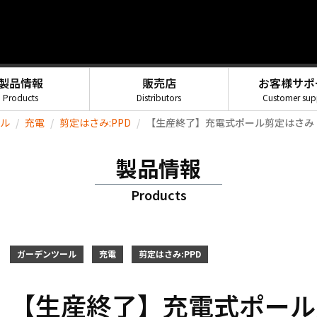
製品情報
販売店
お客様サポ
Products
Distributors
Customer sup
ル
充電
剪定はさみ:PPD
【生産終了】充電式ポール剪定はさみ PPD-1
製品情報
Products
ガーデンツール
充電
剪定はさみ:PPD
【生産終了】充電式ポール