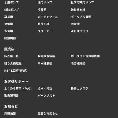
水用ポンプ
油用ポンプ
化学溶剤用ポンプ
灯油ポンプ
噴霧器
散粒散布機
草刈機
ガーデンツール
ポータブル電源
発電機
耕うん機
除雪機
洗浄機
クリーナー
浄化槽ブロワ
舶用機器
販売店
販売店一覧
発電機取扱店
ポータブル電源取扱店
耕うん機取扱
草刈機取扱
除雪機取扱
KBPS工進特約店
お客様サポート
よくある質問（FAQ）
点検・修理
最新カタログ
取扱説明書
パーツリスト
お知らせ
新着情報
重要なお知らせ