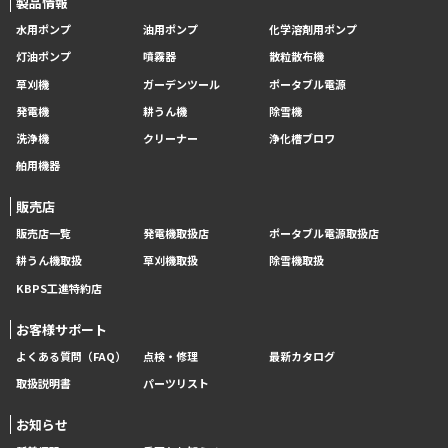
製品情報
水用ポンプ
油用ポンプ
化学溶剤用ポンプ
灯油ポンプ
噴霧器
散粒散布機
草刈機
ガーデンツール
ポータブル電源
発電機
耕うん機
除雪機
洗浄機
クリーナー
浄化槽ブロワ
舶用機器
販売店
販売店一覧
発電機取扱店
ポータブル電源取扱店
耕うん機取扱
草刈機取扱
除雪機取扱
KBPS工進特約店
お客様サポート
よくある質問（FAQ）
点検・修理
最新カタログ
取扱説明書
パーツリスト
お知らせ