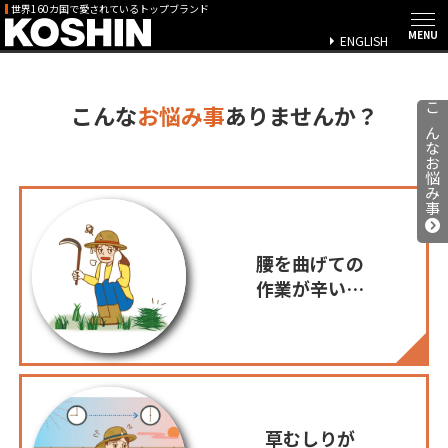
世界160カ国で愛されているトップブランド
ENGLISH
こんな
お悩み事
ありませんか？
こんなお悩み事
腰を曲げての
作業が辛い…
草むしりが